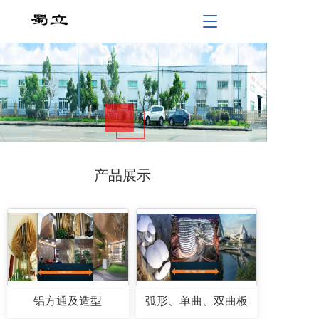
T
o
g
2
g
l
e
n
a
v
i
g
产品展示
a
t
i
o
n
铝方通及造型
弧形、单曲、双曲板